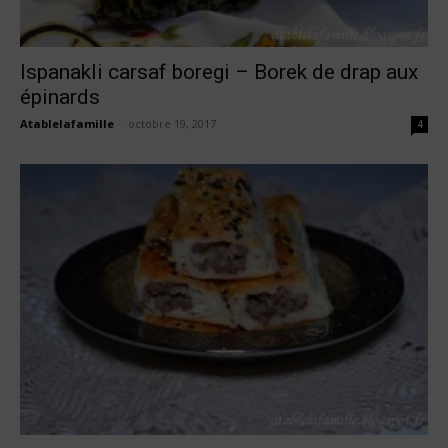
Ispanakli carsaf boregi – Borek de drap aux
épinards
Atablelafamille
-
octobre 19, 2017
4