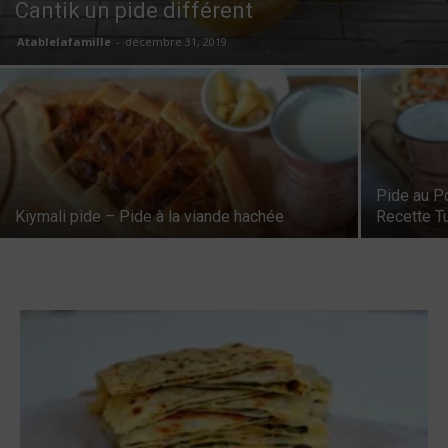
Cantik un pide différent
Atablelafamille
-
décembre 31, 2019
Pide au P
Kiymali pide – Pide à la viande hachée
Recette T