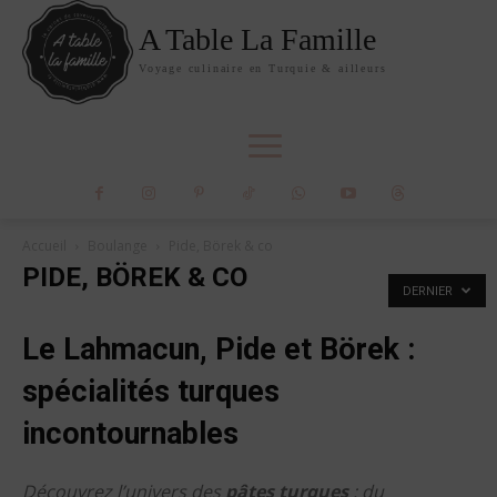
A Table La Famille
Voyage culinaire en Turquie & ailleurs
Accueil
Boulange
Pide, Börek & co
PIDE, BÖREK & CO
DERNIER
Le Lahmacun, Pide et Börek :
spécialités turques
incontournables
Découvrez l’univers des
pâtes turques
: du