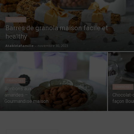
FRIANDISES
Barres de granola maison facile et
healthy
Atablelafamille
-
novembre 30, 2023
FRIANDISES
FRIANDISES
Bonbons aux
amandes –
Chocolat-
Gourmandise maison
façon Bou