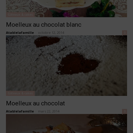
Gâteaux & cakes
Moelleux au chocolat blanc
Atablelafamille
-
octobre 12, 2014
0
Gâteaux & cakes
Moelleux au chocolat
Atablelafamille
-
mars 22, 2014
0