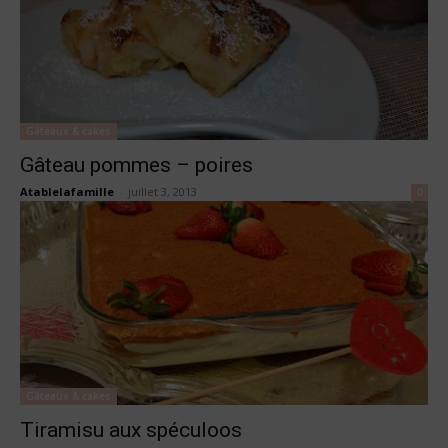
Gâteaux & cakes
Gâteau pommes – poires
Atablelafamille
-
juillet 3, 2013
0
Gâteaux & cakes
Tiramisu aux spéculoos