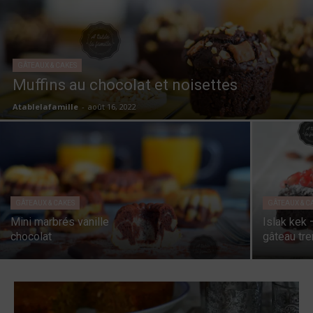
GÂTEAUX & CAKES
Muffins au chocolat et noisettes
Atablelafamille
-
août 16, 2022
GÂTEAUX & CAKES
GÂTEAUX & C
Mini marbrés vanille
Islak kek 
chocolat
gâteau tr