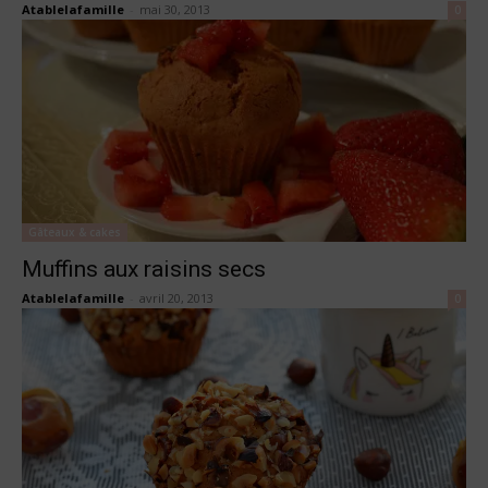
Atablelafamille
-
mai 30, 2013
0
Gâteaux & cakes
Muffins aux raisins secs
Atablelafamille
-
avril 20, 2013
0