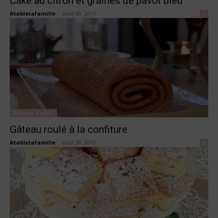
Cake au citron et graines de pavot bleu
Atablelafamille
-
août 30, 2015
0
Gâteaux & cakes
Gâteau roulé à la confiture
Atablelafamille
-
août 28, 2015
0