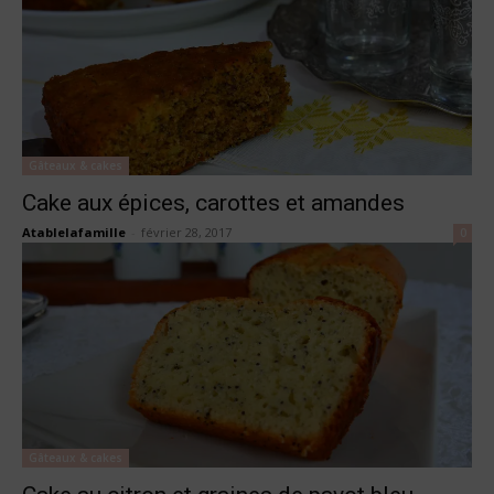
Gâteaux & cakes
Cake aux épices, carottes et amandes
Atablelafamille
-
février 28, 2017
0
Gâteaux & cakes