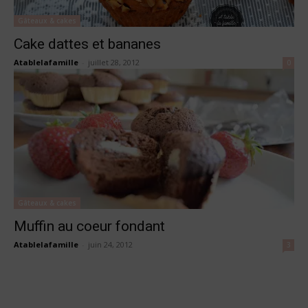
Gâteaux & cakes
Cake dattes et bananes
Atablelafamille
-
juillet 28, 2012
0
Gâteaux & cakes
Muffin au coeur fondant
Atablelafamille
-
juin 24, 2012
3