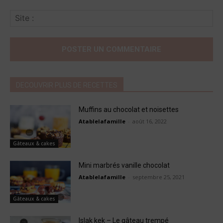
Sit
:
DECOUVRIR PLUS DE RECETTES
Muffins au chocolat et noisettes
Atablelafamille
-
août 16, 2022
Gâteaux & cakes
Mini marbrés vanille chocolat
Atablelafamille
-
septembre 25, 2021
Gâteaux & cakes
Islak kek – Le gâteau trempé