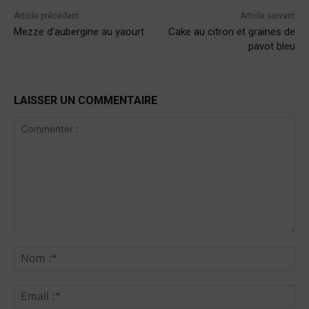
Article précédent
Article suivant
Mezze d’aubergine au yaourt
Cake au citron et graines de
pavot bleu
LAISSER UN COMMENTAIRE
Commenter
:
No
:*
Ema
:*