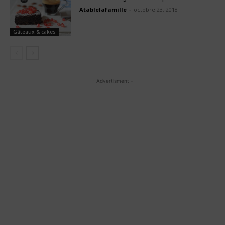
Atablelafamille
-
octobre 23, 2018
Gâteaux & cakes
- Advertisment -