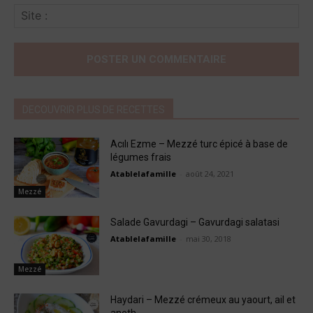
Sit
:
DECOUVRIR PLUS DE RECETTES
Acılı Ezme – Mezzé turc épicé à base de
légumes frais
Atablelafamille
-
août 24, 2021
Mezzé
Salade Gavurdagi – Gavurdagi salatasi
Atablelafamille
-
mai 30, 2018
Mezzé
Haydari – Mezzé crémeux au yaourt, ail et