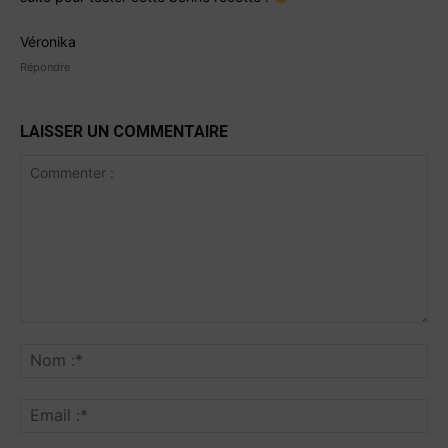
Véronika
Répondre
LAISSER UN COMMENTAIRE
Commenter
:
No
:*
Ema
:*