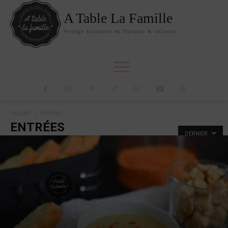
A Table La Famille
Voyage culinaire en Turquie & ailleurs
Accueil
Entrées
ENTRÉES
DERNIER