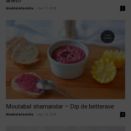
aneth
Atablelafamille
-
mai 17, 2018
1
Moutabal shamandar – Dip de betterave
Atablelafamille
-
mai 14, 2018
0