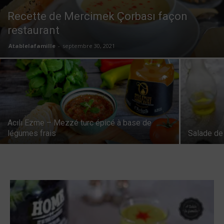
Recette de Mercimek Çorbası façon
restaurant
Atablelafamille
-
septembre 30, 2021
Acılı Ezme – Mezzé turc épicé à base de
légumes frais
Salade de