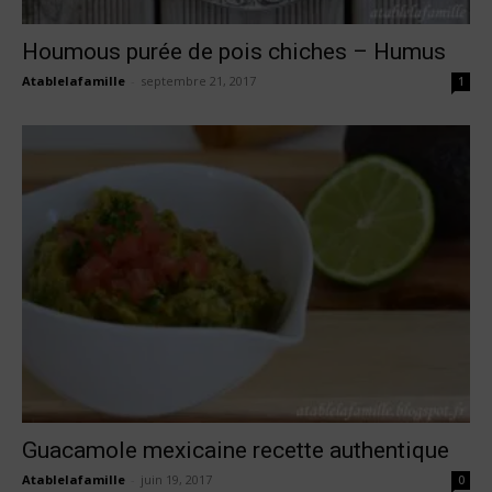
Houmous purée de pois chiches – Humus
Atablelafamille
-
septembre 21, 2017
1
Guacamole mexicaine recette authentique
Atablelafamille
-
juin 19, 2017
0