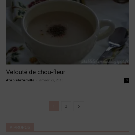
Velouté de chou-fleur
Atablelafamille
-
janvier 22, 2016
0
1
2
A PROPOS