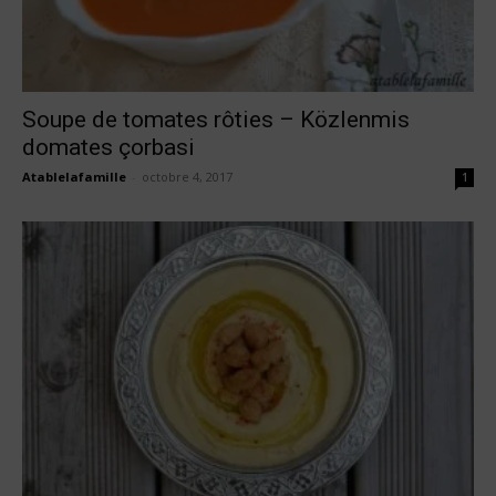
Soupe de tomates rôties – Közlenmis
domates çorbasi
Atablelafamille
-
octobre 4, 2017
1