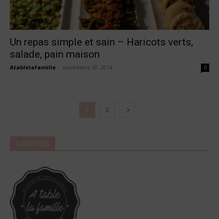
Un repas simple et sain – Haricots verts,
salade, pain maison
Atablelafamille
-
novembre 20, 2014
0
1
2
A PROPOS