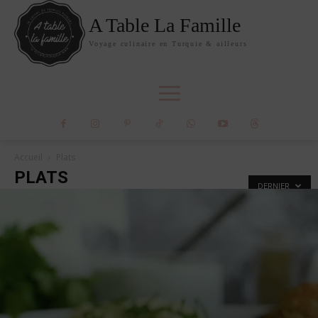
A Table La Famille
Voyage culinaire en Turquie & ailleurs
Accueil
Plats
PLATS
DERNIER