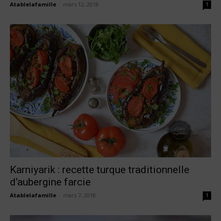
Atablelafamille
-
mars 12, 2018
1
Karniyarik : recette turque traditionnelle
d’aubergine farcie
Atablelafamille
-
mars 7, 2018
1