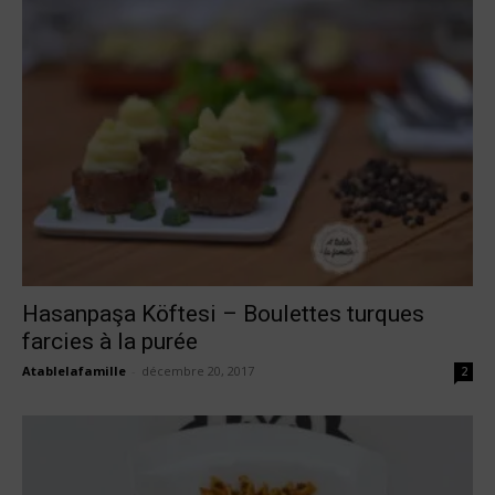
Hasanpaşa Köftesi – Boulettes turques
farcies à la purée
Atablelafamille
-
décembre 20, 2017
2