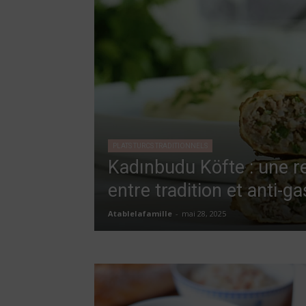
PLATS TURCS TRADITIONNELS
Kadınbudu Köfte : une r
entre tradition et anti-ga
Atablelafamille
-
mai 28, 2025