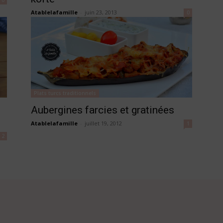
Atablelafamille
-
juin 23, 2013
0
Plats turcs traditionnels
Aubergines farcies et gratinées
Atablelafamille
-
juillet 19, 2012
1
2