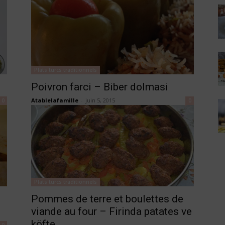
Plats turcs traditionnels
Poivron farci – Biber dolmasi
Atablelafamille
-
juin 5, 2015
0
0
Plats turcs traditionnels
Pommes de terre et boulettes de
viande au four – Firinda patates ve
köfte
0