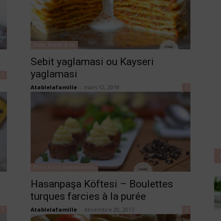
Pide, Börek & co
Sebit yaglamasi ou Kayseri
yaglamasi
1
Atablelafamille
-
mars 12, 2018
1
Plats turcs traditionnels
Hasanpaşa Köftesi – Boulettes
turques farcies à la purée
Atablelafamille
-
décembre 20, 2017
1
2