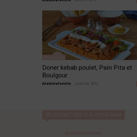
Pain maison
Doner kebab poulet, Pain Pita et
Boulgour
Atablelafamille
-
juillet 29, 2012
REJOIGNEZ-MOI SUR INSTAGRAM
@atablelafamille