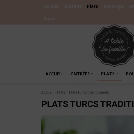
Accueil
Entrées
Plats
Boulange
B
Ebook
ACCUEIL
ENTRÉES
PLATS
BO
Accueil
Plats
Plats turcs traditionnels
PLATS TURCS TRADIT