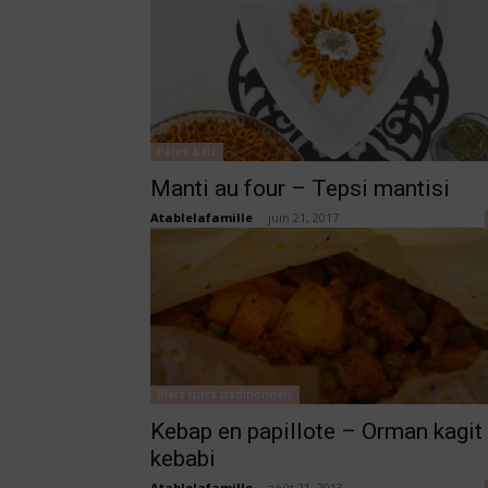
Pâtes & riz
Manti au four – Tepsi mantisi
Atablelafamille
-
juin 21, 2017
Plats turcs traditionnels
Kebap en papillote – Orman kagit
kebabi
Atablelafamille
-
août 21, 2013