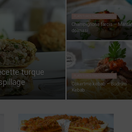
PLATS TURCS TRADITIONNELS
Champignons farcis – Mantar
dolmasi
ecette turque
PLATS TURCS TRADITIONNELS
spillage
Cökertme kebab – Bodrum
Kebab