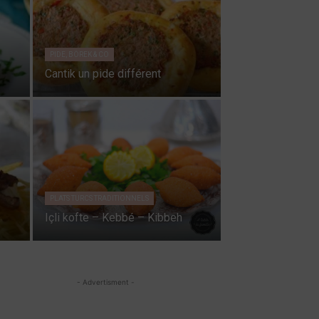
PIDE, BÖREK & CO
Cantik un pide différent
PLATS TURCS TRADITIONNELS
Içli kofte – Kebbé – Kibbeh
- Advertisment -