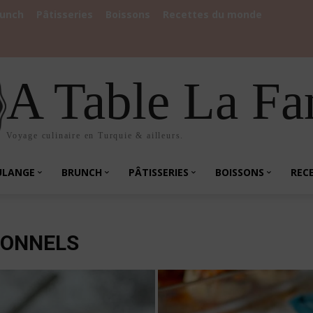
runch
Pâtisseries
Boissons
Recettes du monde
A Table La Fa
Voyage culinaire en Turquie & ailleurs.
ULANGE
BRUNCH
PÂTISSERIES
BOISSONS
REC
IONNELS