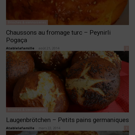
Brioches & viennoiseries
Chaussons au fromage turc – Peynirli
Pogaça
Atablelafamille
-
août 21, 2014
2
Brioches & viennoiseries
Laugenbrötchen – Petits pains germaniques
Atablelafamille
-
mars 22, 2014
1