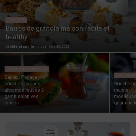
FRIANDISES
Barres de granola maison facile et
healthy
Atablelafamille
-
novembre 30, 2023
BRIOCHES & VIENNOISERIES
BRIOCHES & 
Sacaklı Poğaça :
brioches turques
Brioche pu
ultra moelleuses à
maison – 
garnir selon vos
moelleuse
envies
gourmand