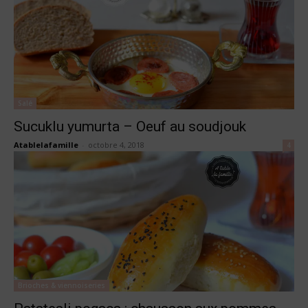
Salé
Sucuklu yumurta – Oeuf au soudjouk
Atablelafamille
-
octobre 4, 2018
4
Brioches & viennoiseries