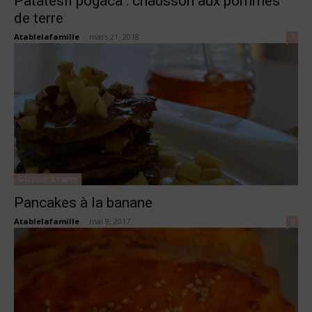
Patatesli pogaca : chausson aux pommes
de terre
Atablelafamille
-
mars 21, 2018
7
Gâteaux & cakes
Pancakes à la banane
Atablelafamille
-
mai 9, 2017
0