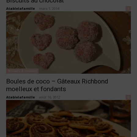
Biscuits au chocolat
Atablelafamille
-
mars 1, 2014
1
Biscuits & cookies
Boules de coco – Gâteaux Richbond
moelleux et fondants
Atablelafamille
-
août 16, 2012
0