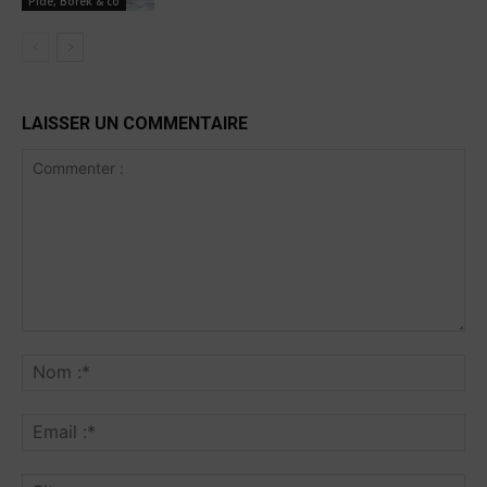
Pide, Börek & co
LAISSER UN COMMENTAIRE
Commenter
:
No
:*
Ema
:*
Sit