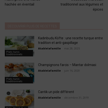
hachée en éventail
traditionnel aux légumes et
épices
DECOUVRIR PLUS DE RECETTES
Kadınbudu Köfte : une recette turque entre
tradition et anti-gaspillage
Atablelafamille
-
mai 28, 2025
Plats turcs
traditionnels
Champignons farcis – Mantar dolmasi
Atablelafamille
-
juin 16, 2020
Plats turcs
traditionnels
Cantik un pide différent
Atablelafamille
-
décembre 31, 2019