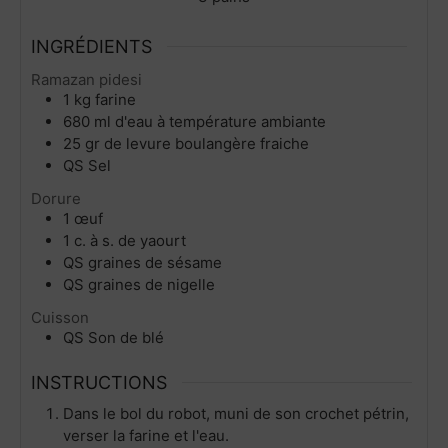
INGRÉDIENTS
Ramazan pidesi
1
kg
farine
680
ml
d'eau à température ambiante
25
gr
de levure boulangère fraiche
QS
Sel
Dorure
1
œuf
1
c. à s.
de yaourt
QS
graines de sésame
QS
graines de nigelle
Cuisson
QS
Son de blé
INSTRUCTIONS
Dans le bol du robot, muni de son crochet pétrin,
verser la farine et l'eau.