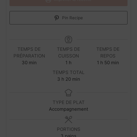
Pin Recipe
TEMPS DE
TEMPS DE
TEMPS DE
PRÉPARATION
CUISSON
REPOS
m
h
h
m
30
min
1
h
1
h
50
min
i
e
e
i
TEMPS TOTAL
n
u
u
n
h
m
3
h
20
min
u
r
r
u
e
i
t
e
e
t
u
n
e
e
r
u
TYPE DE PLAT
s
s
e
t
Accompagnement
s
e
s
PORTIONS
3
pains