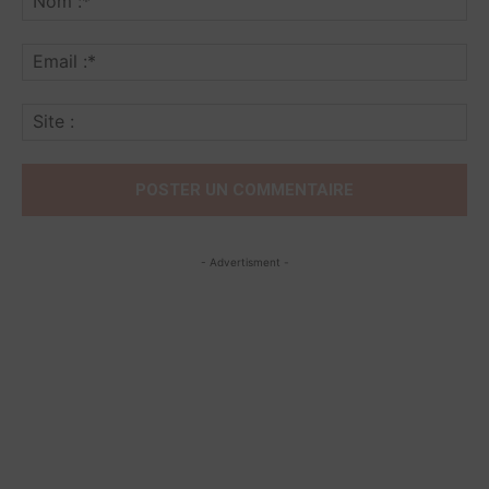
:*
Ema
:*
Sit
:
- Advertisment -