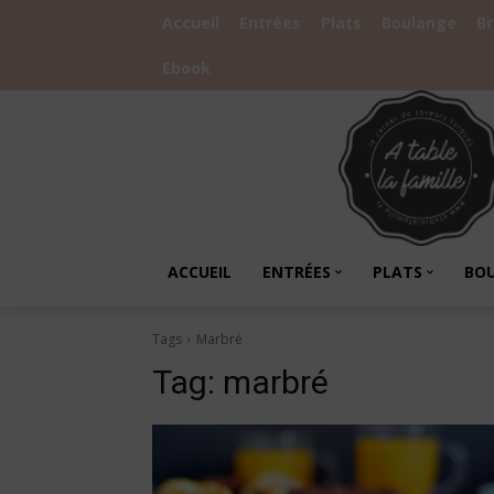
Accueil
Entrées
Plats
Boulange
B
Ebook
ACCUEIL
ENTRÉES
PLATS
BO
Tags
Marbré
Tag:
marbré