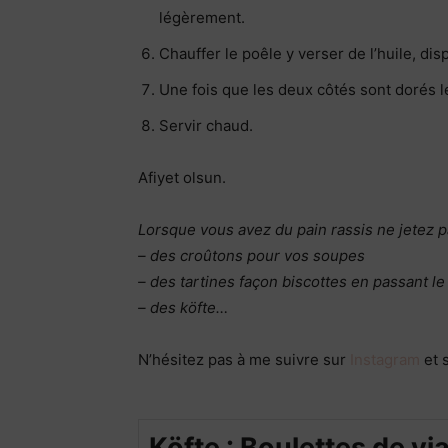
légèrement.
Chauffer le poêle y verser de l’huile, dis
Une fois que les deux côtés sont dorés l
Servir chaud.
Afiyet olsun.
Lorsque vous avez du pain rassis ne jetez pa
– des croûtons pour vos soupes
– des tartines façon biscottes en passant le
– des köfte…
N’hésitez pas à me suivre sur
Instagram
et 
Köfte : Boulettes de vi