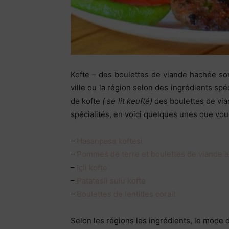
Kofte – des boulettes de viande hachée so
ville ou la région selon des ingrédients spé
de kofte
( se lit keufté)
des boulettes de vi
spécialités, en voici quelques unes que vou
–
Hasanpasa koftesi
–
Pommes de terre et boulettes de viande a
–
Içli kofte
–
Patatesli sulu kofte
–
Boulettes de lentilles corail
Selon les régions les ingrédients, le mode d