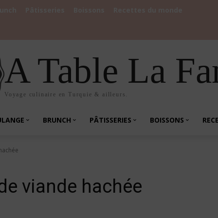
runch
Pâtisseries
Boissons
Recettes du monde
A Table La Fa
Voyage culinaire en Turquie & ailleurs.
ULANGE
BRUNCH
PÂTISSERIES
BOISSONS
REC
 hachée
 de viande hachée