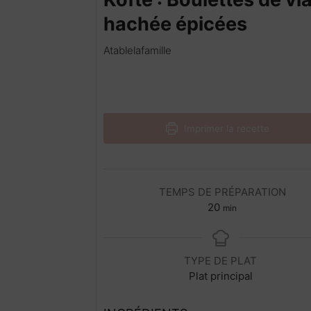
hachée épicées
Atablelafamille
Imprimer la recette
TEMPS DE PRÉPARATION
m
20
min
i
n
u
TYPE DE PLAT
t
Plat principal
e
s