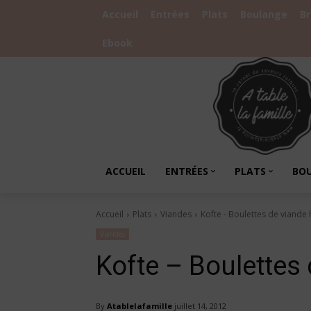
Accueil
Entrées
Plats
Boulange
B
Ebook
ACCUEIL
ENTRÉES
PLATS
BO
Accueil
Plats
Viandes
Kofte - Boulettes de viande
Viandes
Kofte – Boulettes
By
Atablelafamille
juillet 14, 2012