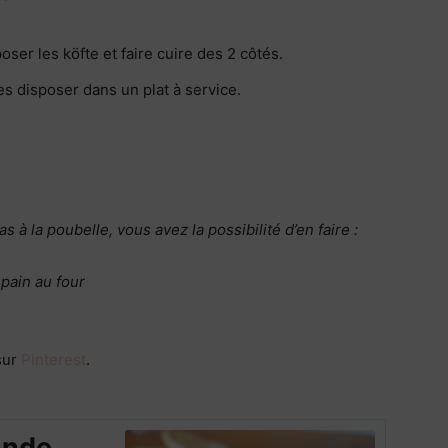
poser les köfte et faire cuire des 2 côtés.
es disposer dans un plat à service.
s à la poubelle, v
ous avez la possibilité d’en faire :
 pain
au four
sur
Pinterest
.
ande