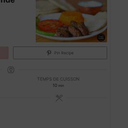
Pin Recipe
TEMPS DE CUISSON
m
10
min
i
n
u
t
e
s