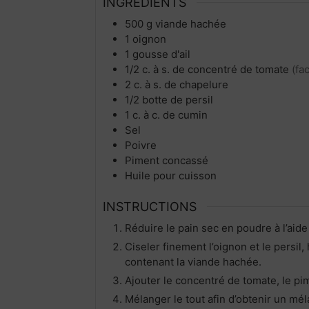
INGRÉDIENTS
500
g
viande hachée
1
oignon
1
gousse
d'ail
1/2
c. à s.
de concentré de tomate
(fac
2
c. à s.
de chapelure
1/2
botte de persil
1
c. à c.
de cumin
Sel
Poivre
Piment concassé
Huile pour cuisson
INSTRUCTIONS
Réduire le pain sec en poudre à l’aide
Ciseler finement l’oignon et le persil, 
contenant la viande hachée.
Ajouter le concentré de tomate, le pim
Mélanger le tout afin d’obtenir un m